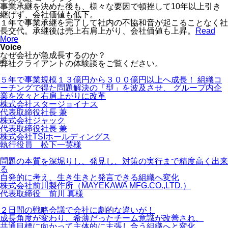
事業承継を決めた後も、様々な要因で頓挫して10年以上引き
継げず、会社価値も低下。
１年で事業承継を完了して社内の不協和音が起こることなく社
長交代。承継後は売上右肩上がり、会社価値も上昇。
Read
More
Voice
なぜ会社が急成長するのか？
弊社クライアントの体験談をご覧ください。
５年で事業規模１３億円から３００億円以上へ成長！ 組織コ
ーチングで得た問題解決の「型」を波及させ、 グループ内企
業を次々と右肩上がりに改革
株式会社スタージョイナス
代表取締役社長 兼
株式会社ジャック
代表取締役社長 兼
株式会社TSIホールディングス
執行役員 松下一英様
問題の本質を深堀りし、発見し、対策の実行まで精度高く出来
る
自発的に考え、生き生きと発言できる組織へ変化
株式会社前川製作所（MAYEKAWA MFG.CO.,LTD.）
代表取締役 前川 真様
２日間の戦略会議で会社に劇的な違いが！
成長角度が変わり、希薄だったチーム意識が改善され、
共通目標に向かって主体的に主張し合う組織へと変化