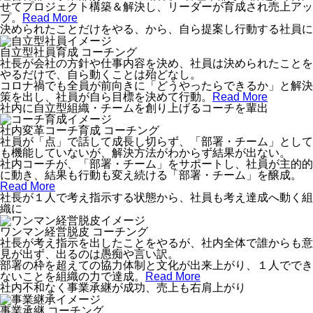
せてプロジェクト構築＆解決し、リーダーが育成され売上アッ
プ。
Read More
決められたことだけをやる、から、自ら提案し行動する社員に
自立型社員育成
コーチング
社長が会社の方針や仕事内容を決め、社員は決められたことを
やるだけで、自ら動くことは殆どなし。
コロナ禍でも全員が前向きに「どうやったらできるか」と解決
策を出し、社員が自ら目標を決めて行動。
Read More
社内に自立型組織・チームを創り上げるコーチを輩出
社内変革コーチ育成
コーチング
社員が「点」で話して成長し切らず、「部署・チーム」として
も機能していないが、解決方法がわからず結果が出ない。
社内コーチが、「部署・チーム」をサポートし、社員が主的的
に動き、結果も行動も変え続ける「部署・チーム」を醸成。
Read More
社長が１人で考え指示する状態から、社員も考え達成へ動く組
織に
ワンマン経営脱皮
コーチング
社長が考え指示を出したことをやるが、社内全体で誰からも意
見が出ず、出るのは愚痴や言い訳。
部署の枠を超えての協力体制と文化が出来上がり、１人ででき
ないことを組織の力で達成。
Read More
社内不和なく事業承継が成功、売上も右肩上がり
事業承継
コーチング