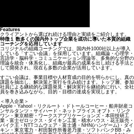
Features
クライアントから選ばれ続ける理由と実績をご紹介します。
特徴１
数多くの国内外トップ企業を成功に導いた本質的組織
コーチングを応用しています
コリジナルの組織コーチングでは、国内外1000社以上が導入
している「すごい会議」を採用しています。組織論・心理学・
言語学・脳科学・コミュニケーション理論等、多角的な分野の
理論を統合・体系化し、組織が最高の成果を出し続ける手法と
して開発され、現在も多数の企業が活用しています。
すごい会議は、事業目標や人材育成の目的を明らかにし、真の
課題を抽出し、解決策と実行を生み続けます。トップ層、参加
社員による継続的な課題発見・解決実行を継続的に行い、全社
員を巻き込みながら、目的・目標の達成を実現します。
＜導入企業＞
Apple・Yahoo!・リクルート・ドトールコーヒー・船井財産コ
ンサルタンツ・サイハード・ネットプライス オプト・リンク
ワン・東京精密・ワークスアプリケーションズ・本田技研工
業・富士ゼロックス・ダイキン工業・積水ハウス・花王販売・
バイク王・NTTコムウェア・富士通・NHN(ハンゲーム)・ダイ
キン・東京電力・村田製作所養老乃瀧・ソフトバンクBB・み