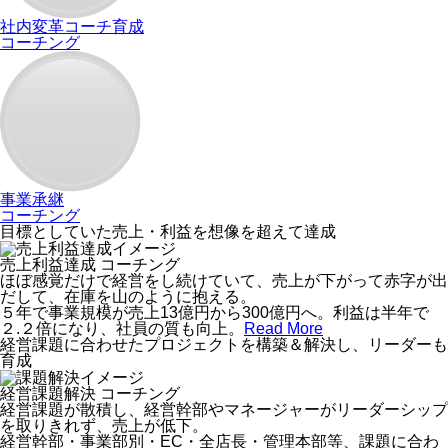
社内変革コーチ育成
コーチング
事業承継
コーチング
目標としていた売上・利益を想像を超えて達成
売上利益達成
コーチング
ほぼ感覚だけで経営をし続けていて、売上が下がって赤字が出
だして、在庫を山のように抱える。
５年で事業規模が売上13億円から300億円へ。利益は半年で
２.２倍になり、社員の質も向上。
Read More
経営課題に合わせたプロジェクトを構築＆解決し、リーダーも
育成
経営課題解決
コーチング
経営課題が散積し、経営幹部やマネージャーがリーダーシップ
を取りきれず、売上が低下。
経営幹部・事業部別・EC・全店長・管理本部等、課題に合わ