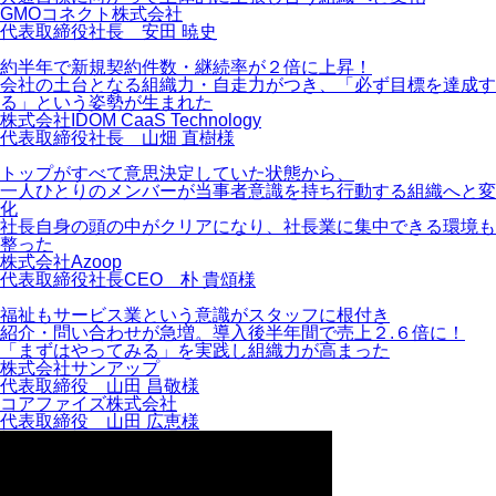
GMOコネクト株式会社
代表取締役社長 安田 暁史
約半年で新規契約件数・継続率が２倍に上昇！
会社の土台となる組織力・自走力がつき、「必ず目標を達成す
る」という姿勢が生まれた
株式会社IDOM CaaS Technology
代表取締役社長 山畑 直樹様
トップがすべて意思決定していた状態から、
一人ひとりのメンバーが当事者意識を持ち行動する組織へと変
化
社長自身の頭の中がクリアになり、社長業に集中できる環境も
整った
株式会社Azoop
代表取締役社長CEO 朴 貴頌様
福祉もサービス業という意識がスタッフに根付き
紹介・問い合わせが急増。導入後半年間で売上２.６倍に！
「まずはやってみる」を実践し組織力が高まった
株式会社サンアップ
代表取締役 山田 昌敬様
コアファイズ株式会社
代表取締役 山田 広恵様