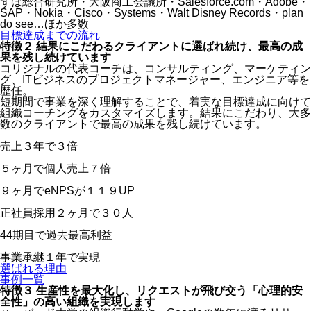
ずほ総合研究所・大阪商工会議所・Salesforce.com・Adobe・
SAP・Nokia・Cisco・Systems・Walt Disney Records・plan
do see…ほか多数
目標達成までの流れ
特徴２
結果にこだわるクライアントに選ばれ続け、最高の成
果を残し続けています
コリジナルの代表コーチは、コンサルティング、マーケティン
グ、ITビジネスのプロジェクトマネージャー、エンジニア等を
歴任。
短期間で事業を深く理解することで、着実な目標達成に向けて
組織コーチングをカスタマイズします。結果にこだわり、大多
数のクライアントで最高の成果を残し続けています。
売上３年で
３倍
５ヶ月で個人売上
７倍
９ヶ月でeNPSが
１１９
UP
正社員採用２ヶ月で
３０
人
44期目で
過去最高利益
事業承継
１年で実現
選ばれる理由
事例一覧
特徴３
生産性を最大化し、リクエストが飛び交う「心理的安
全性」の高い組織を実現します