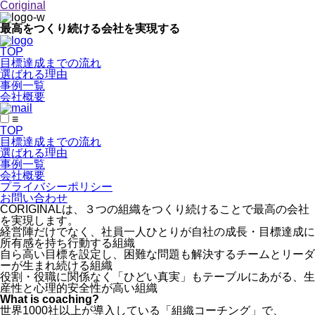
Coriginal
最高をつくり続ける
会社を実現する
TOP
目標達成までの流れ
選ばれる理由
事例一覧
会社概要
≡
TOP
目標達成までの流れ
選ばれる理由
事例一覧
会社概要
プライバシーポリシー
お問い合わせ
CORIGINALは、
３つの組織をつくり続けることで
最高の会社
を実現します。
経営陣だけでなく、
社員一人ひとりが
自社の成長・
目標達成に
所有感を持ち
行動する組織
自ら高い目標を設定し、
困難な問題も解決する
チームとリーダ
ーが
生まれ続ける組織
役割・役職に関係なく
「ひどい真実」も
テーブルにあがる、
生
産性と心理的
安全性が高い組織
What is coaching?
世界1000社以上が導入している
「組織コーチング」で、