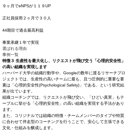
９ヶ月でeNPSが
１１９
UP
正社員採用２ヶ月で
３０
人
44期目で
過去最高利益
事業承継
１年で実現
選ばれる理由
事例一覧
特徴３
生産性を最大化し、リクエストが飛び交う「心理的安全性」
の高い組織を実現します
ハーバード大学の組織行動学や、Googleの数年に渡るリサーチプロ
ジェクトでは、生産性の高いチームに最も、且つ圧倒的に重要な要
素は「心理的安全性(Psychological Safety)」である、という研究結
果が出ています。
組織コーチングでは、リクエストが飛び交い、「ひどい真実」もテ
ーブルに挙がる「心理的安全性」の高い組織を実現する手法があり
ます。
また、コリジナルでは組織の特徴・チームメンバーのタイプや特質
に合わせて伴走型のコーチングを行うことで、安心して主張できる
文化・仕組みを醸成します。