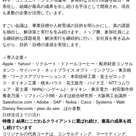
科学・コミュニケーション理論等、多角的な分野の理論を統合・体
系化し、組織が最高の成果を出し続ける手法として開発され、現在
も多数の企業が活用しています。
すごい会議は、事業目標や人材育成の目的を明らかにし、真の課題
を抽出し、解決策と実行を生み続けます。トップ層、参加社員によ
る継続的な課題発見・解決実行を継続的に行い、全社員を巻き込み
ながら、目的・目標の達成を実現します。
＜導入企業＞
Apple・Yahoo!・リクルート・ドトールコーヒー・船井財産コンサル
タンツ・サイハード・ネットプライス オプト・リンクワン・東京精
密・ワークスアプリケーションズ・本田技研工業・富士ゼロック
ス・ダイキン工業・積水ハウス・花王販売・バイク王・NTTコムウ
ェア・富士通・NHN(ハンゲーム)・ダイキン・東京電力・村田製作所
養老乃瀧・ソフトバンクBB・みずほ総合研究所・大阪商工会議所・
Salesforce.com・Adobe・SAP・Nokia・Cisco・Systems・Walt
Disney Records・plan do see…ほか多数
目標達成までの流れ
特徴２
結果にこだわるクライアントに選ばれ続け、最高の成果を残
し続けています
コリジナルの代表コーチは、コンサルティング、マーケティング、