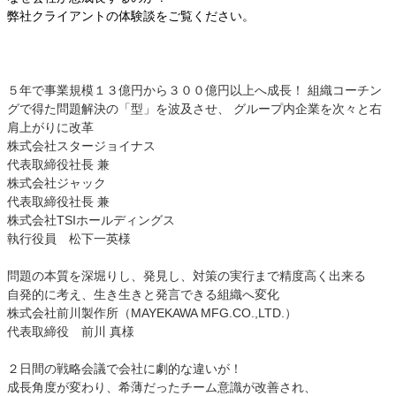
弊社クライアントの体験談をご覧ください。
５年で事業規模１３億円から３００億円以上へ成長！ 組織コーチン
グで得た問題解決の「型」を波及させ、 グループ内企業を次々と右
肩上がりに改革
株式会社スタージョイナス
代表取締役社長 兼
株式会社ジャック
代表取締役社長 兼
株式会社TSIホールディングス
執行役員 松下一英様
問題の本質を深堀りし、発見し、対策の実行まで精度高く出来る
自発的に考え、生き生きと発言できる組織へ変化
株式会社前川製作所（MAYEKAWA MFG.CO.,LTD.）
代表取締役 前川 真様
２日間の戦略会議で会社に劇的な違いが！
成長角度が変わり、希薄だったチーム意識が改善され、