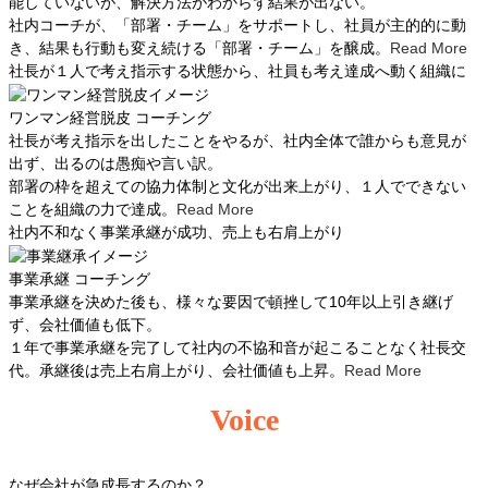
能していないが、解決方法がわからず結果が出ない。
社内コーチが、「部署・チーム」をサポートし、社員が主的的に動
き、結果も行動も変え続ける「部署・チーム」を醸成。
Read More
社長が１人で考え指示する状態から、社員も考え達成へ動く組織に
ワンマン経営脱皮
コーチング
社長が考え指示を出したことをやるが、社内全体で誰からも意見が
出ず、出るのは愚痴や言い訳。
部署の枠を超えての協力体制と文化が出来上がり、１人でできない
ことを組織の力で達成。
Read More
社内不和なく事業承継が成功、売上も右肩上がり
事業承継
コーチング
事業承継を決めた後も、様々な要因で頓挫して10年以上引き継げ
ず、会社価値も低下。
１年で事業承継を完了して社内の不協和音が起こることなく社長交
代。承継後は売上右肩上がり、会社価値も上昇。
Read More
Voice
なぜ会社が急成長するのか？