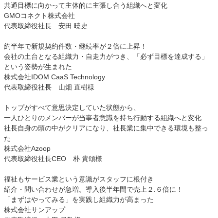
共通目標に向かって主体的に主張し合う組織へと変化
GMOコネクト株式会社
代表取締役社長 安田 暁史
約半年で新規契約件数・継続率が２倍に上昇！
会社の土台となる組織力・自走力がつき、「必ず目標を達成する」
という姿勢が生まれた
株式会社IDOM CaaS Technology
代表取締役社長 山畑 直樹様
トップがすべて意思決定していた状態から、
一人ひとりのメンバーが当事者意識を持ち行動する組織へと変化
社長自身の頭の中がクリアになり、社長業に集中できる環境も整っ
た
株式会社Azoop
代表取締役社長CEO 朴 貴頌様
福祉もサービス業という意識がスタッフに根付き
紹介・問い合わせが急増。導入後半年間で売上２.６倍に！
「まずはやってみる」を実践し組織力が高まった
株式会社サンアップ