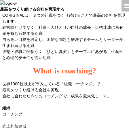
最高をつくり続ける
会社を実現する
CORIGINALは、
３つの組織をつくり続けることで
最高の会社を実現
します。
経営陣だけでなく、
社員一人ひとりが
自社の成長・
目標達成に
所有
感を持ち
行動する組織
自ら高い目標を設定し、
困難な問題も解決する
チームとリーダーが
生まれ続ける組織
役割・役職に関係なく
「ひどい真実」も
テーブルにあがる、
生産性
と心理的
安全性が高い組織
What is coaching?
世界1000社以上が導入している
「組織コーチング」で、
最高をつくり続ける会社を実現。
会社に合わせた６つのコーチングで、
成果を最大化します。
組織
コーチング
売上利益達成