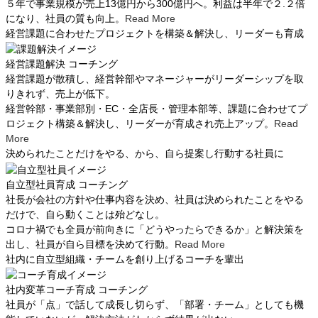
５年で事業規模が売上13億円から300億円へ。利益は半年で２.２倍
になり、社員の質も向上。
Read More
経営課題に合わせたプロジェクトを構築＆解決し、リーダーも育成
経営課題解決
コーチング
経営課題が散積し、経営幹部やマネージャーがリーダーシップを取
りきれず、売上が低下。
経営幹部・事業部別・EC・全店長・管理本部等、課題に合わせてプ
ロジェクト構築＆解決し、リーダーが育成され売上アップ。
Read
More
決められたことだけをやる、から、自ら提案し行動する社員に
自立型社員育成
コーチング
社長が会社の方針や仕事内容を決め、社員は決められたことをやる
だけで、自ら動くことは殆どなし。
コロナ禍でも全員が前向きに「どうやったらできるか」と解決策を
出し、社員が自ら目標を決めて行動。
Read More
社内に自立型組織・チームを創り上げるコーチを輩出
社内変革コーチ育成
コーチング
社員が「点」で話して成長し切らず、「部署・チーム」としても機